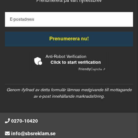
Prenumerera på vårt nyhetsbrev
E-postadress
Prenumerera nu!
Anti-Robot Verification
Click to start verification
Friendly
Captcha ⇗
Genom ifyllnad av detta formulär lämnas medgivande till mottagande
av e-post innehållande marknadsföring.
0270-10420
info@sbsreklam.se