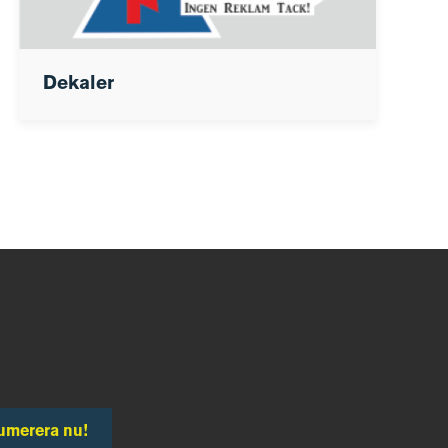
Dekaler
umerera nu!