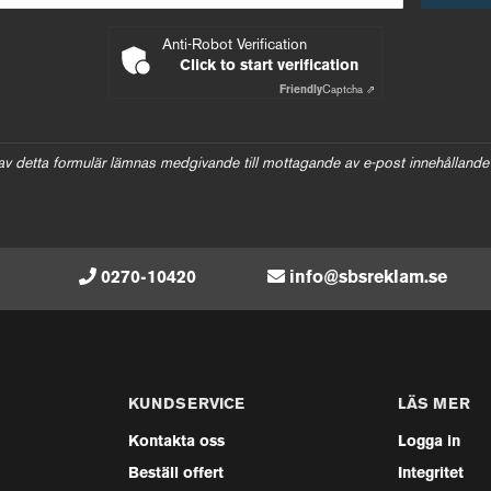
Anti-Robot Verification
Click to start verification
Friendly
Captcha ⇗
av detta formulär lämnas medgivande till mottagande av e-post innehållande
0270-10420
info@sbsreklam.se
KUNDSERVICE
LÄS MER
Kontakta oss
Logga in
Beställ offert
Integritet