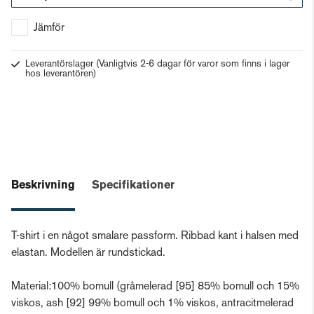
Gå till kassan
Jämför
Leverantörslager
(Vanligtvis 2-6 dagar för varor som finns i lager
hos leverantören)
Beskrivning
Specifikationer
T-shirt i en något smalare passform. Ribbad kant i halsen med
elastan. Modellen är rundstickad.
Material:100% bomull (gråmelerad [95] 85% bomull och 15%
viskos, ash [92] 99% bomull och 1% viskos, antracitmelerad