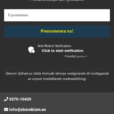
E-postadress
Prenumerera nu!
Anti-Robot Verification
Click to start verification
Friendly
Captcha ⇗
Genom ifyllnad av detta formulär lämnas medgivande till mottagande
av e-post innehållande marknadsföring.
0270-10420
info@sbsreklam.se