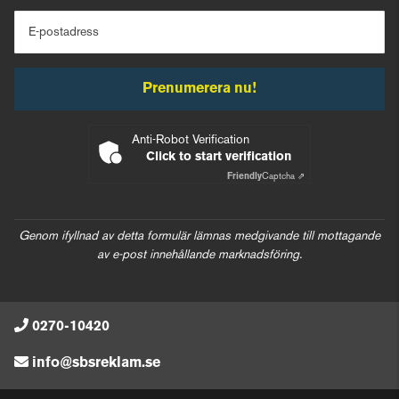
E-postadress
Prenumerera nu!
Anti-Robot Verification
Click to start verification
Friendly
Captcha ⇗
Genom ifyllnad av detta formulär lämnas medgivande till mottagande
av e-post innehållande marknadsföring.
0270-10420
info@sbsreklam.se