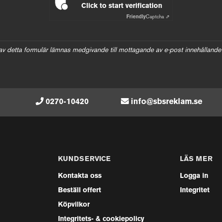
Click to start verification
Friendly
Captcha ⇗
av detta formulär lämnas medgivande till mottagande av e-post innehållande
0270-10420
info@sbsreklam.se
KUNDSERVICE
LÄS MER
Kontakta oss
Logga in
Beställ offert
Integritet
Köpvilkor
Integritets- & cookiepolicy