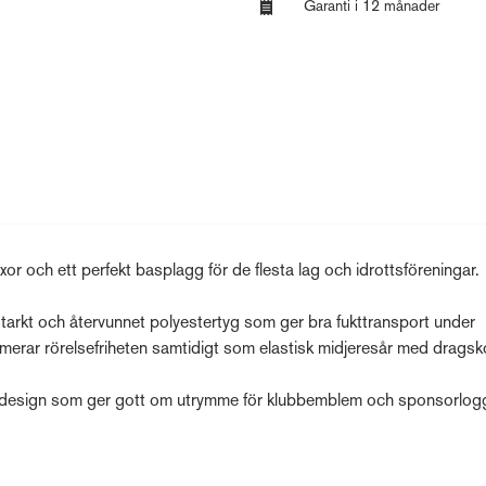
Garanti i 12 månader
or och ett perfekt basplagg för de flesta lag och idrottsföreningar.
tstarkt och återvunnet polyestertyg som ger bra fukttransport under
imerar rörelsefriheten samtidigt som elastisk midjeresår med dragsk
en design som ger gott om utrymme för klubbemblem och sponsorlog