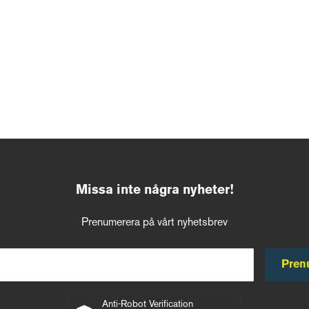
Missa inte några nyheter!
Prenumerera på vårt nyhetsbrev
Pren
Anti-Robot Verification