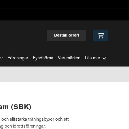
Beställ offert
or
Föreningar
Fyndhörna
Varumärken
Läs mer
am (SBK)
och slitstarka träningsbyxor och ett
ag och idrottsföreningar.