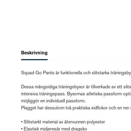
Beskrivning
Squad Go Pants är funktionella och slitstarka träningsbyx
Dessa mångsidiga träningsbyxor är tillverkade av ett sli
intensiva träningspass. Byxornas atletiska passform opt
möjliggör en individuell passform.
Plagget har dessutom två praktiska sidfickor och en r
• Slitstarkt material av återvunnen polyester
• Elastisk midjeresår med dragsko