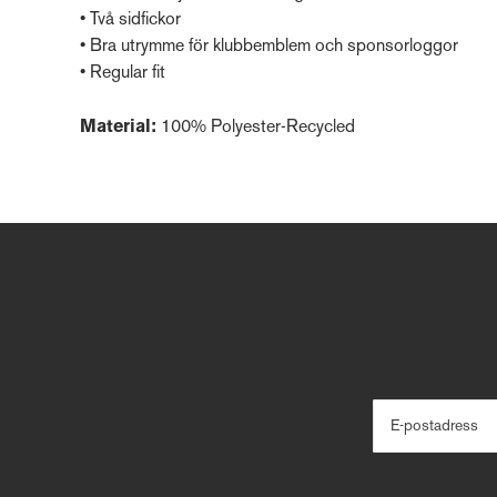
• Två sidfickor
• Bra utrymme för klubbemblem och sponsorloggor
• Regular fit
Material:
100% Polyester-Recycled
E-postadress