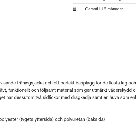
Garanti i 12 månader
isande träningsjacka och ett perfekt basplagg för de flesta lag och
vävt, funktionellt och följsamt material som ger utmärkt väderskydd 
lagget har dessutom två sidfickor med dragkedja samt en huva som en
polyester (tygets yttersida) och polyuretan (baksida)