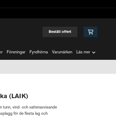
Beställ offert
or
Föreningar
Fyndhörna
Varumärken
Läs mer
ka (LAIK)
 tunn, vind- och vattenavvisande
asplagg för de flesta lag och