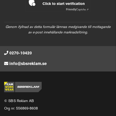
Click to start verification
Friendly
Captcha ⇗
Genom ifyllnad av detta formulär lämnas medgivande till mottagande
av e-post innehållande marknadsföring.
0270-10420
info@sbsreklam.se
© SBS Reklam AB
Org nr: 556869-8608