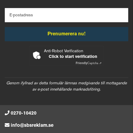
E-postadress
Prenumerera nu!
Anti-Robot Verification
Click to start verification
Friendly
Captcha ⇗
Genom ifyllnad av detta formulär lämnas medgivande till mottagande
av e-post innehållande marknadsföring.
0270-10420
info@sbsreklam.se