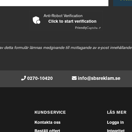
Anti-Robot Verification
Click to start verification
Friendly
Captcha ⇗
av detta formulär lämnas medgivande till mottagande av e-post innehållande
0270-10420
info@sbsreklam.se
KUNDSERVICE
LÄS MER
Kontakta oss
Logga in
Beställ offert
Integritet