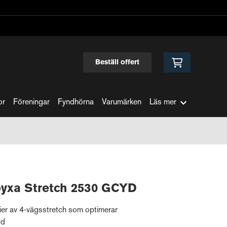
Beställ offert
or
Föreningar
Fyndhörna
Varumärken
Läs mer
yxa Stretch 2530 GCYD
ier av 4-vägsstretch som optimerar
yd