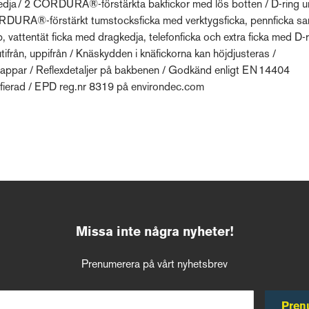
gkedja / 2 CORDURA®-förstärkta bakfickor med lös botten / D-ring 
ORDURA®-förstärkt tumstocksficka med verktygsficka, pennficka s
, vattentät ficka med dragkedja, telefonficka och extra ficka med D-r
rån, uppifrån / Knäskydden i knäfickorna kan höjdjusteras /
ppar / Reflexdetaljer på bakbenen / Godkänd enligt EN 14404
ierad / EPD reg.nr 8319 på environdec.com
Missa inte några nyheter!
Prenumerera på vårt nyhetsbrev
Pren