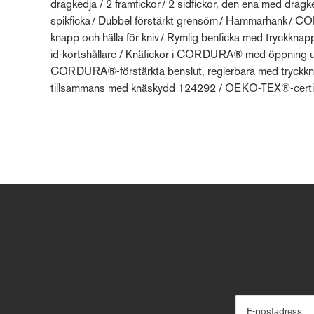
dragkedja / 2 framfickor / 2 sidfickor, den ena med dra
spikficka / Dubbel förstärkt grensöm / Hammarhank / C
knapp och hälla för kniv / Rymlig benficka med tryckknapp
id-kortshållare / Knäfickor i CORDURA® med öppning utif
CORDURA®-förstärkta benslut, reglerbara med tryckkna
tillsammans med knäskydd 124292 / OEKO-TEX®-certif
E-postadress