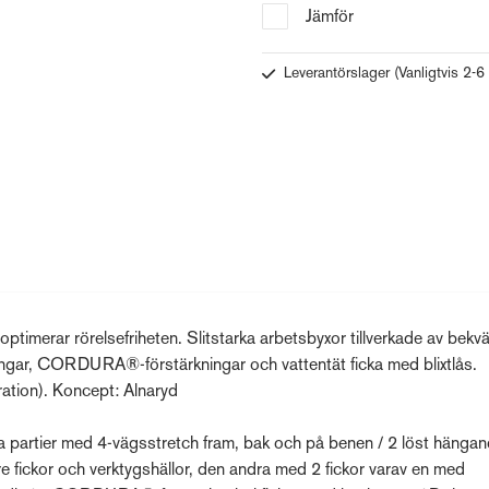
Jämför
Leverantörslager
(Vanligtvis 2-6
timerar rörelsefriheten. Slitstarka arbetsbyxor tillverkade av bekv
ingar, CORDURA®-förstärkningar och vattentät ficka med blixtlås.
ation). Koncept: Alnaryd
ra partier med 4-vägsstretch fram, bak och på benen / 2 löst hänga
fickor och verktygshällor, den andra med 2 fickor varav en med