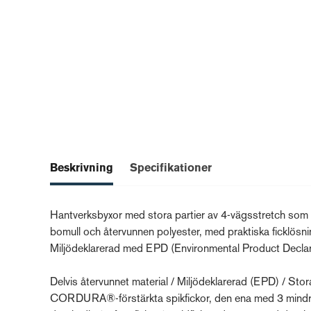
Beskrivning
Specifikationer
Hantverksbyxor med stora partier av 4-vägsstretch som op
bomull och återvunnen polyester, med praktiska ficklösn
Miljödeklarerad med EPD (Environmental Product Declar
Delvis återvunnet material / Miljödeklarerad (EPD) / Sto
CORDURA®-förstärkta spikfickor, den ena med 3 mindre 