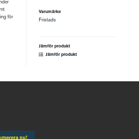
under
amt
Varumärke
ing för
Fristads
Jämför produkt
Jämför produkt
umerera nu!