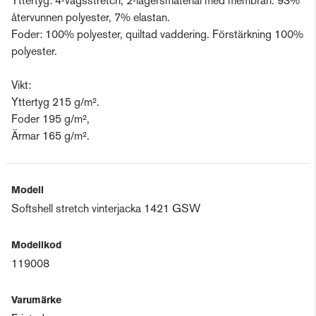
Yttertyg: 4-vägsstretch, 2-lagersmaterial med membran. 93%
återvunnen polyester, 7% elastan.
Foder: 100% polyester, quiltad vaddering. Förstärkning 100%
polyester.
Vikt:
Yttertyg 215 g/m².
Foder 195 g/m²,
Ärmar 165 g/m².
Modell
Softshell stretch vinterjacka 1421 GSW
Modellkod
119008
Varumärke