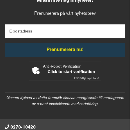
Missa inte några nyheter!
Prenumerera på vårt nyhetsbrev
E-postadress
Prenumerera nu!
Anti-Robot Verification
Click to start verification
Friendly
Captcha ⇗
Genom ifyllnad av detta formulär lämnas medgivande till mottagande
av e-post innehållande marknadsföring.
0270-10420