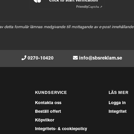
Click to start verification
Friendly
Captcha ⇗
av detta formulär lämnas medgivande till mottagande av e-post innehållande
0270-10420
info@sbsreklam.se
KUNDSERVICE
LÄS MER
Kontakta oss
Logga in
Beställ offert
Integritet
Köpvilkor
Integritets- & cookiepolicy