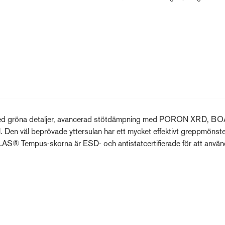
m med gröna detaljer, avancerad stötdämpning med PORON XRD, BO
l. Den väl beprövade yttersulan har ett mycket effektivt greppmönst
 JALAS® Tempus-skorna är ESD- och antistatcertifierade för att använ