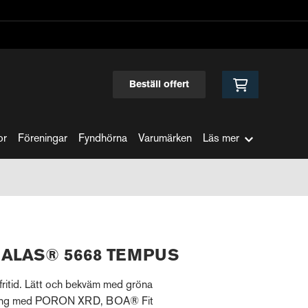
Beställ offert
or
Föreningar
Fyndhörna
Varumärken
Läs mer
 JALAS® 5668 TEMPUS
fritid. Lätt och bekväm med gröna
pning med PORON XRD, BOA® Fit