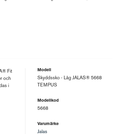
Modell
A® Fit
Skyddssko - Låg JALAS® 5668
er och
TEMPUS
das i
Modellkod
5668
Varumärke
Jalas