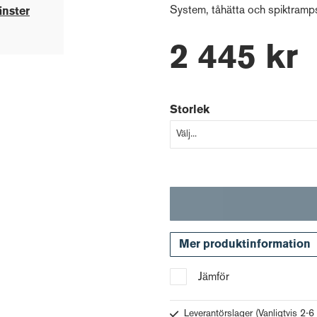
System, tåhätta och spiktrampsk
änster
2 445 kr
Storlek
Mer produktinformation
Jämför
Leverantörslager
(Vanligtvis 2-6