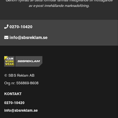
Genom ifyllnad av detta formulär lämnas medgivande till mottagande
av e-post innehållande marknadsföring.
0270-10420
info@sbsreklam.se
© SBS Reklam AB
Org nr: 556869-8608
KONTAKT
0270-10420
info@sbsreklam.se