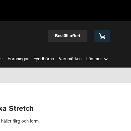
Beställ offert
or
Föreningar
Fyndhörna
Varumärken
Läs mer
xa Stretch
håller färg och form.