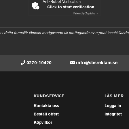
Anti-Robot Verification
Click to start verification
Friendly
Captcha ⇗
av detta formulär lämnas medgivande till mottagande av e-post innehållande
0270-10420
info@sbsreklam.se
KUNDSERVICE
LÄS MER
Kontakta oss
Logga in
Beställ offert
Integritet
Köpvilkor