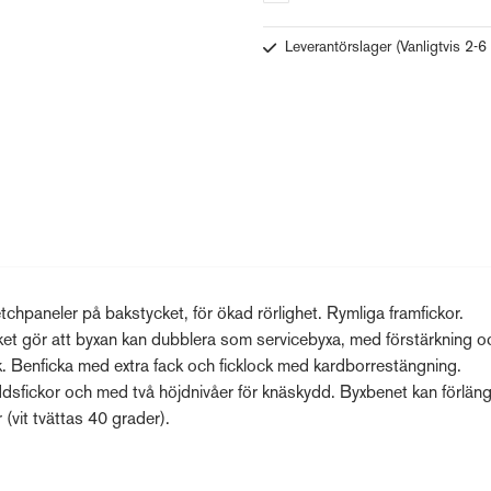
Leverantörslager
(Vanligtvis 2-6
tchpaneler på bakstycket, för ökad rörlighet. Rymliga framfickor.
ilket gör att byxan kan dubblera som servicebyxa, med förstärkning o
ck. Benficka med extra fack och ficklock med kardborrestängning.
ddsfickor och med två höjdnivåer för knäskydd. Byxbenet kan förlän
(vit tvättas 40 grader).