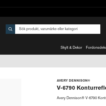
Skylt & Dekor
Fordonsdek
AVERY DENNISON®
V-6790 Konturref
Avery Dennison® V-6790 Konturr