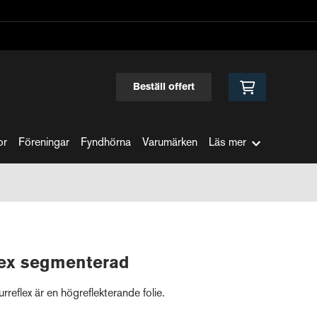
Beställ offert
or
Föreningar
Fyndhörna
Varumärken
Läs mer
lex segmenterad
eflex är en högreflekterande folie.