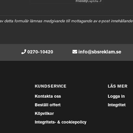
Friendly
Captcha ⇗
av detta formulär lämnas medgivande till mottagande av e-post innehållande
0270-10420
info@sbsreklam.se
KUNDSERVICE
LÄS MER
Kontakta oss
Logga in
Beställ offert
Integritet
Köpvilkor
Integritets- & cookiepolicy