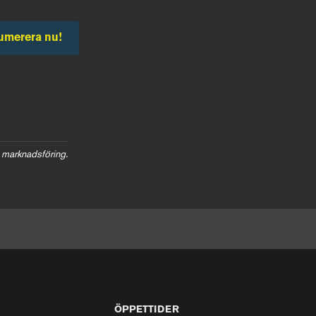
umerera nu!
 marknadsföring.
ÖPPETTIDER