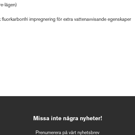
re-lägen)
 fluorkarbonfri impregnering för extra vattenavvisande egenskaper
Missa inte några nyheter!
Prenumerera på vårt nyhetsbrev