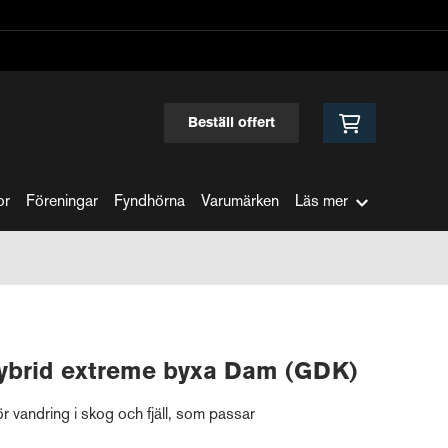
Beställ offert
or
Föreningar
Fyndhörna
Varumärken
Läs mer
ybrid extreme byxa Dam (GDK)
 vandring i skog och fjäll, som passar