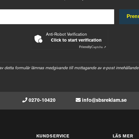
Pren
Anti-Robot Verification
Click to start verification
Friendly
Captcha ⇗
av detta formulär lämnas medgivande till mottagande av e-post innehållande
0270-10420
info@sbsreklam.se
KUNDSERVICE
LÄS MER