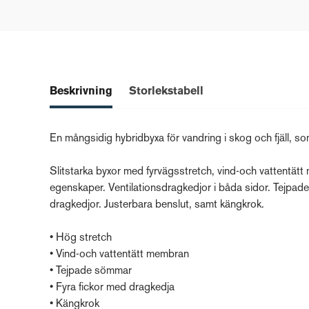
Beskrivning
Storlekstabell
En mångsidig hybridbyxa för vandring i skog och fjäll, som 
Slitstarka byxor med fyrvägsstretch, vind-och vattentät
egenskaper. Ventilationsdragkedjor i båda sidor. Tejpa
dragkedjor. Justerbara benslut, samt kängkrok.
• Hög stretch
• Vind-och vattentätt membran
• Tejpade sömmar
• Fyra fickor med dragkedja
• Kängkrok