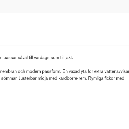
passar såväl till vardags som till jakt.
t membran och modern passform. En vaxad yta för extra vattenavvis
de sömmar. Justerbar midja med kardborre-rem. Rymliga fickor med