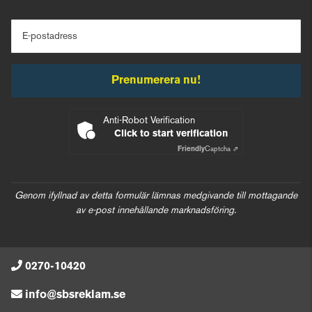
E-postadress
Prenumerera nu!
Anti-Robot Verification
Click to start verification
Friendly
Captcha ⇗
Genom ifyllnad av detta formulär lämnas medgivande till mottagande
av e-post innehållande marknadsföring.
0270-10420
info@sbsreklam.se