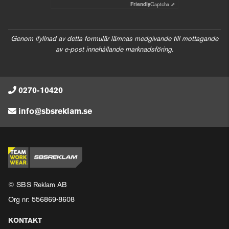
Friendly
Captcha ⇗
Genom ifyllnad av detta formulär lämnas medgivande till mottagande
av e-post innehållande marknadsföring.
0270-10420
info@sbsreklam.se
© SBS Reklam AB
Org nr: 556869-8608
KONTAKT