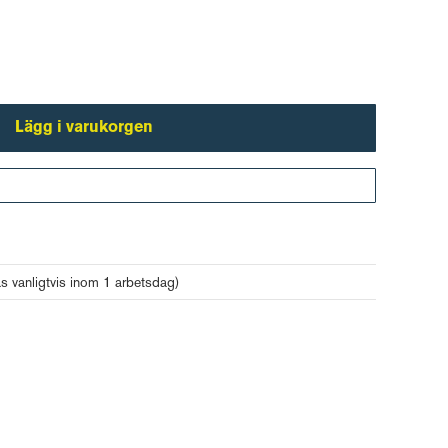
Lägg i varukorgen
Gå till kassan
as vanligtvis inom 1 arbetsdag)