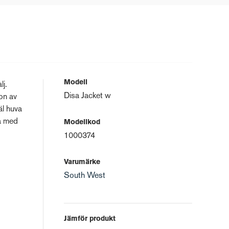
Modell
lj.
Disa Jacket w
ion av
äl huva
ka med
Modellkod
1000374
Varumärke
South West
Jämför produkt