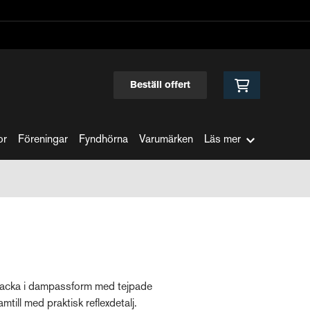
Beställ offert
or
Föreningar
Fyndhörna
Varumärken
Läs mer
ljacka i dampassform med tejpade
till med praktisk reflexdetalj.