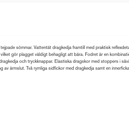
jpade sömmar. Vattentät dragkedja framtill med praktisk reflexdeta
vilket gör plagget väldigt behagligt att bära. Fodret är en kombinat
dragkedja och tryckknappar. Elastiska dragskor med stoppers i såv
ng av ärmslut. Två rymliga sidfickor med dragkedja samt en innerfic