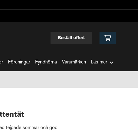
Beställ offert
or
Föreningar
Fyndhörna
Varumärken
Läs mer
ttentät
 med tejpade sömmar och god