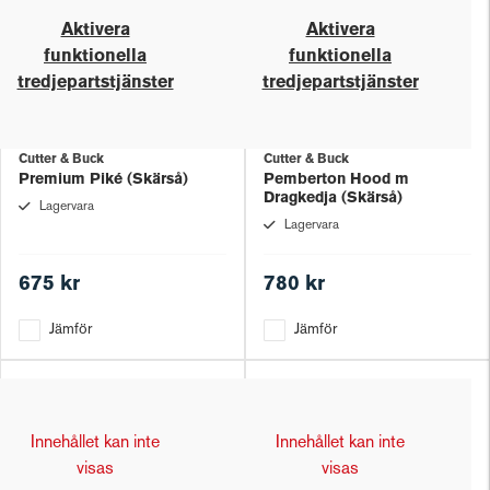
Aktivera
Aktivera
funktionella
funktionella
tredjepartstjänster
tredjepartstjänster
Cutter & Buck
Cutter & Buck
Premium Piké (Skärså)
Pemberton Hood m
Dragkedja (Skärså)
Lagervara
Lagervara
675 kr
780 kr
Jämför
Jämför
Innehållet kan inte
Innehållet kan inte
visas
visas