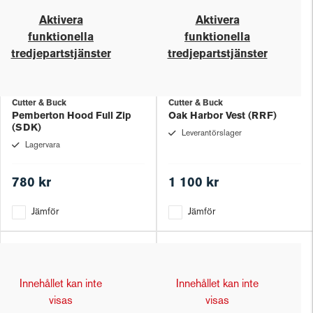
Aktivera
Aktivera
funktionella
funktionella
tredjepartstjänster
tredjepartstjänster
Cutter & Buck
Cutter & Buck
Pemberton Hood Full Zip
Oak Harbor Vest (RRF)
(SDK)
Leverantörslager
Lagervara
780 kr
1 100 kr
Jämför
Jämför
Innehållet kan inte
Innehållet kan inte
visas
visas