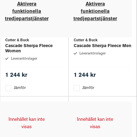
Aktivera
Aktivera
funktionella
funktionella
tredjepartstjänster
tredjepartstjänster
Cutter & Buck
Cutter & Buck
Cascade Sherpa Fleece
Cascade Sherpa Fleece Men
Women
Leverantörslager
Leverantörslager
1 244 kr
1 244 kr
Jämför
Jämför
Innehållet kan inte
Innehållet kan inte
visas
visas