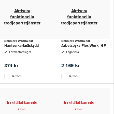
Aktivera
Aktivera
funktionella
funktionella
tredjepartstjänster
tredjepartstjänster
Snickers Workwear
Snickers Workwear
Hantverkarknäskydd
Arbetsbyxa FlexiWork, HF
Leverantörslager
Lagervara
374 kr
2 169 kr
Jämför
Jämför
Innehållet kan inte
Innehållet kan inte
visas
visas