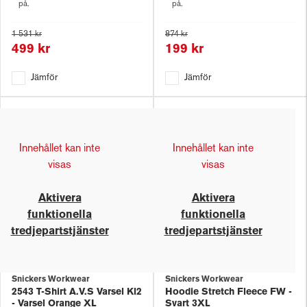
på.
på.
1 531 kr
874 kr
499 kr
199 kr
Jämför
Jämför
Innehållet kan inte
Innehållet kan inte
visas
visas
Aktivera
Aktivera
funktionella
funktionella
tredjepartstjänster
tredjepartstjänster
Snickers Workwear
Snickers Workwear
2543 T-Shirt A.V.S Varsel Kl2
Hoodie Stretch Fleece FW -
- Varsel Orange XL
Svart 3XL