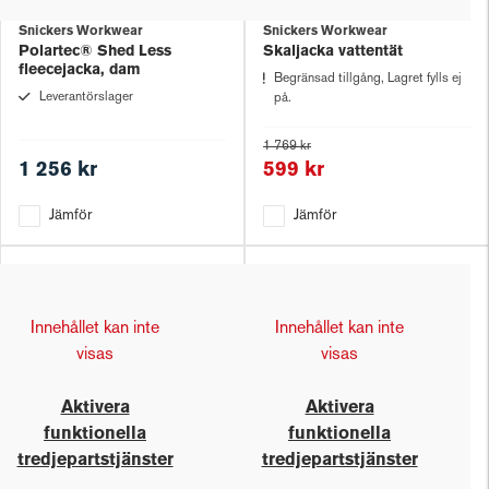
Snickers Workwear
Snickers Workwear
Polartec® Shed Less
Skaljacka vattentät
fleecejacka, dam
Begränsad tillgång, Lagret fylls ej
Leverantörslager
på.
1 769 kr
1 256 kr
599 kr
Jämför
Jämför
Innehållet kan inte
Innehållet kan inte
visas
visas
Aktivera
Aktivera
funktionella
funktionella
tredjepartstjänster
tredjepartstjänster