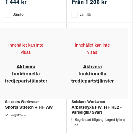
1 444 kr
Från
1 206 kr
Jämför
Jämför
Innehållet kan inte
Innehållet kan inte
visas
visas
Aktivera
Aktivera
funktionella
funktionella
tredjepartstjänster
tredjepartstjänster
Snickers Workwear
Snickers Workwear
Shorts Stretch + HF AW
Arbetsbyxa FW, HF KL2 -
Varselgul/Svart
Lagervara
Begränsad tillgång, Lagret fylls ej
på.