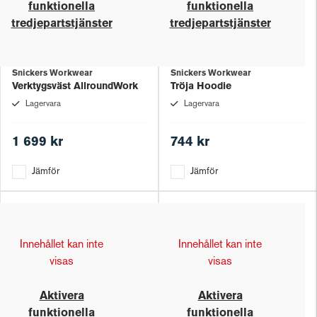
funktionella
funktionella
tredjepartstjänster
tredjepartstjänster
Snickers Workwear
Snickers Workwear
Verktygsväst AllroundWork
Tröja Hoodie
Lagervara
Lagervara
1 699 kr
744 kr
Jämför
Jämför
Innehållet kan inte
Innehållet kan inte
visas
visas
Aktivera
Aktivera
funktionella
funktionella