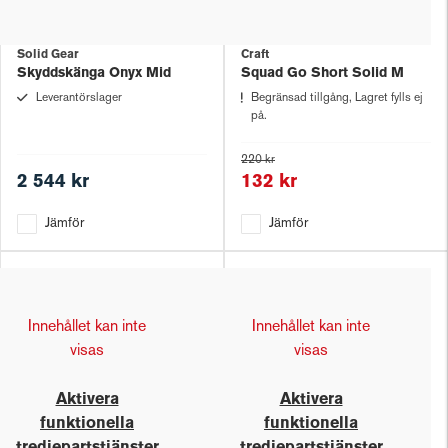
Solid Gear
Craft
Skyddskänga Onyx Mid
Squad Go Short Solid M
Leverantörslager
Begränsad tillgång, Lagret fylls ej
på.
220 kr
2 544 kr
132 kr
Jämför
Jämför
Innehållet kan inte
Innehållet kan inte
visas
visas
Aktivera
Aktivera
funktionella
funktionella