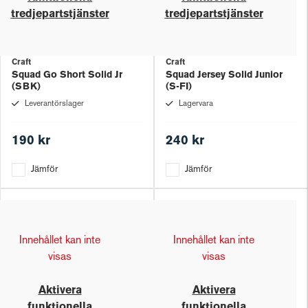
tredjepartstjänster
tredjepartstjänster
Craft
Craft
Squad Go Short Solid Jr
Squad Jersey Solid Junior
(SBK)
(S-FI)
Leverantörslager
Lagervara
190 kr
240 kr
Jämför
Jämför
Innehållet kan inte
Innehållet kan inte
visas
visas
Aktivera
Aktivera
funktionella
funktionella