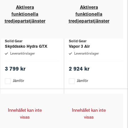
Aktivera
Aktivera
funktionella
funktionella
tredjepartstjänster
tredjepartstjänster
Solid Gear
Solid Gear
Skyddssko Hydra GTX
Vapor 3 Air
Leverantörslager
Leverantörslager
3 799 kr
2 924 kr
Jämför
Jämför
Innehållet kan inte
Innehållet kan inte
visas
visas