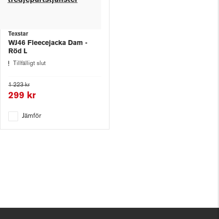
tredjepartstjänster
Texstar
WJ46 Fleecejacka Dam -
Röd L
Tillfälligt slut
1 223 kr
299 kr
Jämför