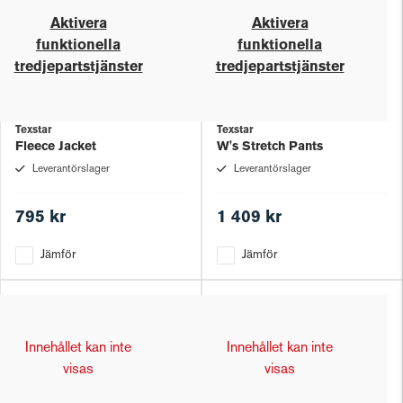
Aktivera
Aktivera
funktionella
funktionella
tredjepartstjänster
tredjepartstjänster
Texstar
Texstar
Fleece Jacket
W's Stretch Pants
Leverantörslager
Leverantörslager
795 kr
1 409 kr
Jämför
Jämför
Innehållet kan inte
Innehållet kan inte
visas
visas