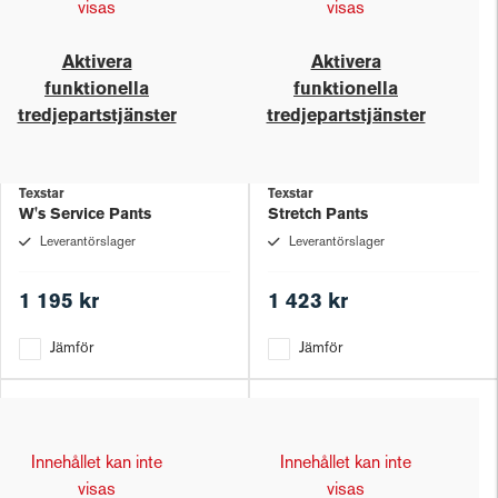
visas
visas
Aktivera
Aktivera
funktionella
funktionella
tredjepartstjänster
tredjepartstjänster
Texstar
Texstar
W's Service Pants
Stretch Pants
Leverantörslager
Leverantörslager
1 195 kr
1 423 kr
Jämför
Jämför
Innehållet kan inte
Innehållet kan inte
visas
visas