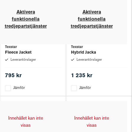
Aktivera
Aktivera
funktionella
funktionella
tredjepartstjänster
tredjepartstjänster
Texstar
Texstar
Fleece Jacket
Hybrid Jacka
Leverantörslager
Leverantörslager
795 kr
1 235 kr
Jämför
Jämför
Innehållet kan inte
Innehållet kan inte
visas
visas