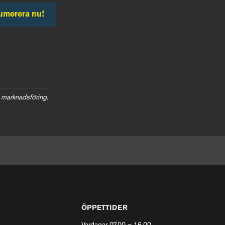
umerera nu!
 marknadsföring.
ÖPPETTIDER