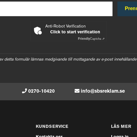
Pren
Anti-Robot Verification
Click to start verification
Friendly
Captcha ⇗
av detta formulär lämnas medgivande till mottagande av e-post innehållande
0270-10420
info@sbsreklam.se
KUNDSERVICE
LÄS MER