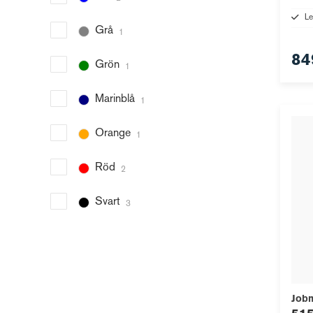
Le
Grå
1
84
Grön
1
Marinblå
1
Orange
1
Röd
2
Svart
3
Job