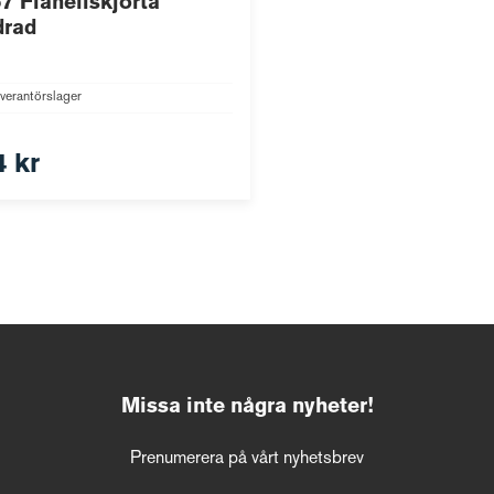
7 Flanellskjorta
drad
verantörslager
4 kr
Missa inte några nyheter!
Prenumerera på vårt nyhetsbrev