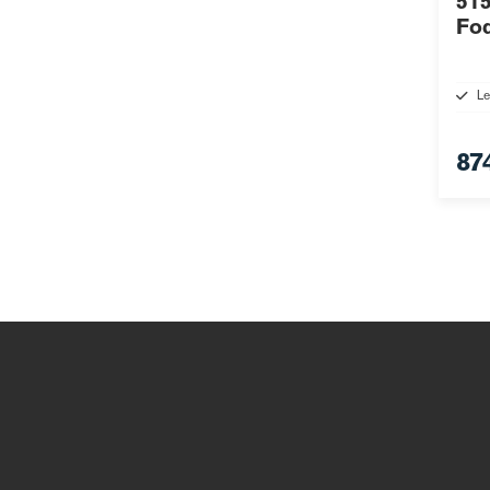
515
Fo
Le
87