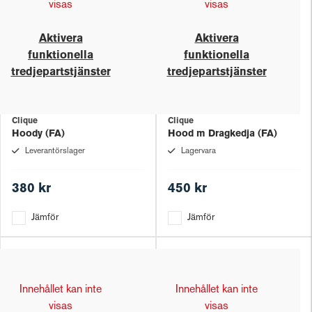
visas
visas
Aktivera
Aktivera
funktionella
funktionella
tredjepartstjänster
tredjepartstjänster
Clique
Clique
Hoody (FA)
Hood m Dragkedja (FA)
Leverantörslager
Lagervara
380 kr
450 kr
Jämför
Jämför
Innehållet kan inte
Innehållet kan inte
visas
visas