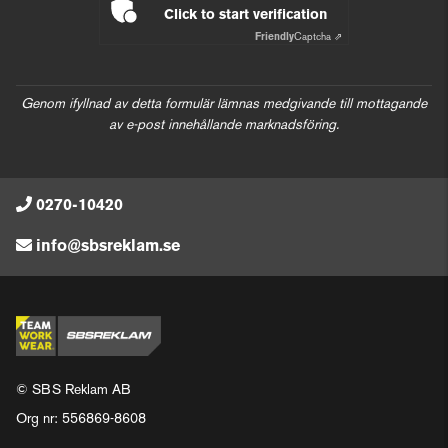
Click to start verification
Friendly
Captcha ⇗
Genom ifyllnad av detta formulär lämnas medgivande till mottagande
av e-post innehållande marknadsföring.
0270-10420
info@sbsreklam.se
© SBS Reklam AB
Org nr: 556869-8608