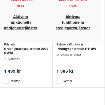
Innehållet kan inte
Innehållet kan inte
visas
visas
Aktivera
Aktivera
funktionella
funktionella
tredjepartstjänster
tredjepartstjänster
Fristads
Snickers Workwear
Green piratbyxa stretch 2903
Piratbyxor stretch HF AW
GWM
Leverantörslager
Lagervara
1 499 kr
1 586 kr
Jämför
Jämför