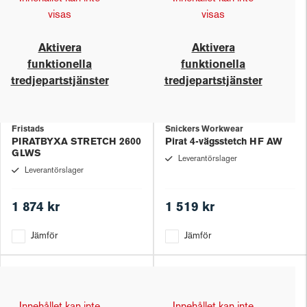
visas
visas
Aktivera
Aktivera
funktionella
funktionella
tredjepartstjänster
tredjepartstjänster
Fristads
Snickers Workwear
PIRATBYXA STRETCH 2600
Pirat 4-vägsstetch HF AW
GLWS
Leverantörslager
Leverantörslager
1 874 kr
1 519 kr
Jämför
Jämför