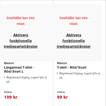
Innehållet kan inte
Innehållet kan inte
visas
visas
Aktivera
Aktivera
funktionella
funktionella
tredjepartstjänster
tredjepartstjänster
Mascot
Mascot
Långarmad T-shirt -
T-shirt - Röd/Svart
Röd/Svart L
Begränsad tillgång, Lagret fylls ej
Begränsad tillgång, Lagret fylls ej
på.
på.
549 kr
449 kr
199 kr
99 kr