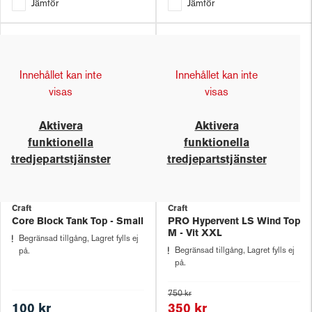
Jämför
Jämför
Innehållet kan inte
Innehållet kan inte
visas
visas
Aktivera
Aktivera
funktionella
funktionella
tredjepartstjänster
tredjepartstjänster
Craft
Craft
Core Block Tank Top - Small
PRO Hypervent LS Wind Top
M - Vit XXL
Begränsad tillgång, Lagret fylls ej
Begränsad tillgång, Lagret fylls ej
på.
på.
750 kr
100 kr
350 kr