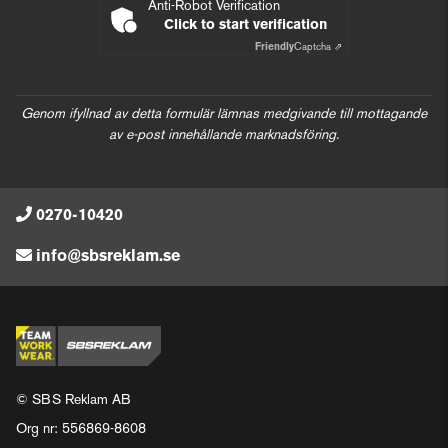
Anti-Robot Verification
Click to start verification
Friendly
Captcha ⇗
Genom ifyllnad av detta formulär lämnas medgivande till mottagande
av e-post innehållande marknadsföring.
0270-10420
info@sbsreklam.se
© SBS Reklam AB
Org nr: 556869-8608