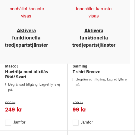
Innehållet kan inte
Innehållet kan inte
visas
visas
Aktivera
Aktivera
funktionella
funktionella
tredjepartstjänster
tredjepartstjänster
Mascot
Salming
Huvtröja med blixtlås -
T-shirt Breeze
Röd/Svart
Begränsad tillgång, Lagret fylls ej
Begränsad tillgång, Lagret fylls ej
på.
på.
999 kr
499 kr
249 kr
99 kr
Jämför
Jämför