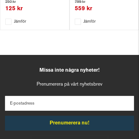
250 kr
799 kr
125 kr
559 kr
Jämför
Jämför
Missa inte några nyheter!
Prenumerera på vårt nyhetsbrev
E-postadress
Prenumerera nu!