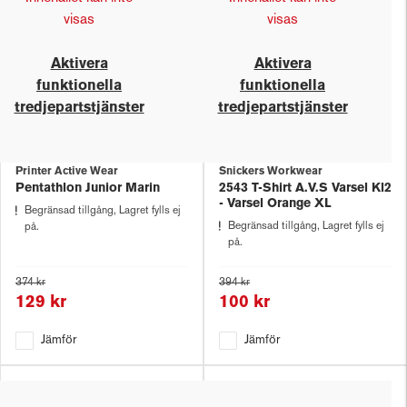
visas
visas
Aktivera
Aktivera
funktionella
funktionella
tredjepartstjänster
tredjepartstjänster
Printer Active Wear
Snickers Workwear
Pentathlon Junior Marin
2543 T-Shirt A.V.S Varsel Kl2
- Varsel Orange XL
Begränsad tillgång, Lagret fylls ej
Begränsad tillgång, Lagret fylls ej
på.
på.
374 kr
394 kr
129 kr
100 kr
Jämför
Jämför