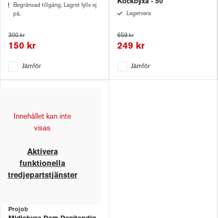
Kockbyxa - 50
Begränsad tillgång, Lagret fylls ej
Lagervara
på.
300 kr
659 kr
150 kr
249 kr
Jämför
Jämför
Innehållet kan inte
visas
Aktivera
funktionella
tredjepartstjänster
Projob