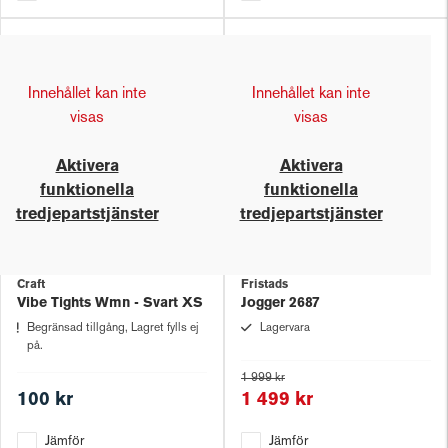
Innehållet kan inte
Innehållet kan inte
visas
visas
Aktivera
Aktivera
funktionella
funktionella
tredjepartstjänster
tredjepartstjänster
Craft
Fristads
Vibe Tights Wmn - Svart XS
Jogger 2687
Begränsad tillgång, Lagret fylls ej
Lagervara
på.
1 999 kr
100 kr
1 499 kr
Jämför
Jämför