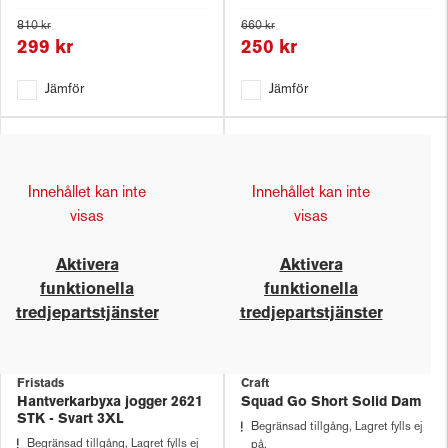
810 kr
660 kr
299 kr
250 kr
Jämför
Jämför
Innehållet kan inte
Innehållet kan inte
visas
visas
Aktivera
Aktivera
funktionella
funktionella
tredjepartstjänster
tredjepartstjänster
Fristads
Craft
Hantverkarbyxa jogger 2621
Squad Go Short Solid Dam
STK - Svart 3XL
Begränsad tillgång, Lagret fylls ej
Begränsad tillgång, Lagret fylls ej
på.