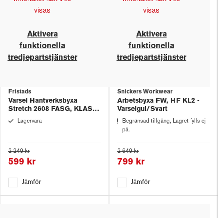
visas
visas
Aktivera
Aktivera
funktionella
funktionella
tredjepartstjänster
tredjepartstjänster
Fristads
Snickers Workwear
Varsel Hantverksbyxa
Arbetsbyxa FW, HF KL2 -
Stretch 2608 FASG, KLASS
Varselgul/Svart
1,
Lagervara
Begränsad tillgång, Lagret fylls ej
på.
2 249 kr
2 649 kr
599 kr
799 kr
Jämför
Jämför