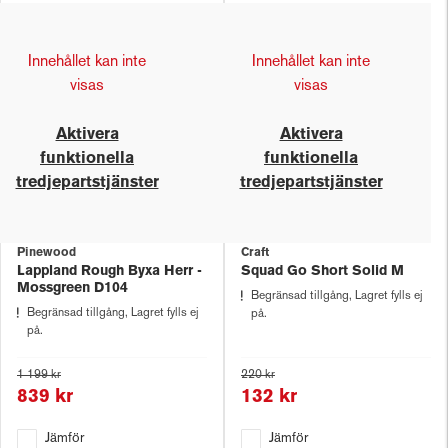
Innehållet kan inte
Innehållet kan inte
visas
visas
Aktivera
Aktivera
funktionella
funktionella
tredjepartstjänster
tredjepartstjänster
Pinewood
Craft
Lappland Rough Byxa Herr -
Squad Go Short Solid M
Mossgreen D104
Begränsad tillgång, Lagret fylls ej
Begränsad tillgång, Lagret fylls ej
på.
på.
1 199 kr
220 kr
839 kr
132 kr
Jämför
Jämför