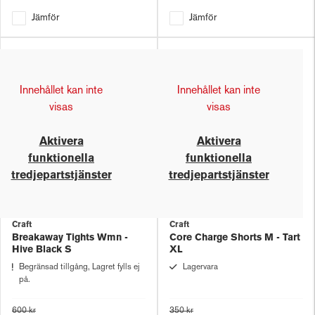
Jämför
Jämför
Innehållet kan inte
Innehållet kan inte
visas
visas
Aktivera
Aktivera
funktionella
funktionella
tredjepartstjänster
tredjepartstjänster
Craft
Craft
Breakaway Tights Wmn -
Core Charge Shorts M - Tart
Hive Black S
XL
Begränsad tillgång, Lagret fylls ej
Lagervara
på.
600 kr
350 kr