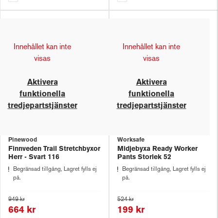
Innehållet kan inte
Innehållet kan inte
visas
visas
Aktivera
Aktivera
funktionella
funktionella
tredjepartstjänster
tredjepartstjänster
Pinewood
Worksafe
Finnveden Trail Stretchbyxor
Midjebyxa Ready Worker
Herr - Svart 116
Pants Storlek 52
Begränsad tillgång, Lagret fylls ej
Begränsad tillgång, Lagret fylls ej
på.
på.
949 kr
524 kr
664 kr
199 kr