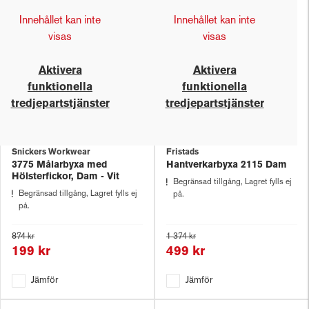
Innehållet kan inte
Innehållet kan inte
visas
visas
Aktivera
Aktivera
funktionella
funktionella
tredjepartstjänster
tredjepartstjänster
Snickers Workwear
Fristads
3775 Målarbyxa med
Hantverkarbyxa 2115 Dam
Hölsterfickor, Dam - Vit
Begränsad tillgång, Lagret fylls ej
Begränsad tillgång, Lagret fylls ej
på.
på.
874 kr
1 374 kr
199 kr
499 kr
Jämför
Jämför