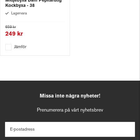
Midjebyxa Dam Pepitarutig
Kockbyxa - 38
Lagervara
659 kr
249 kr
Jämför
Missa inte några nyheter!
Prenumerera på vårt nyhetsbrev
E-postadress