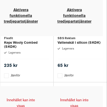
Aktivera
Aktivera
funktionella
funktionella
tredjepartstjänster
tredjepartstjänster
Flexfit
SBS Reklam
Keps Wooly Combed
Vattenskål i silicon (SKDK)
(SKDK)
Lagervara
Lagervara
235 kr
65 kr
Jämför
Jämför
Innehållet kan inte
Innehållet kan inte
visas
visas