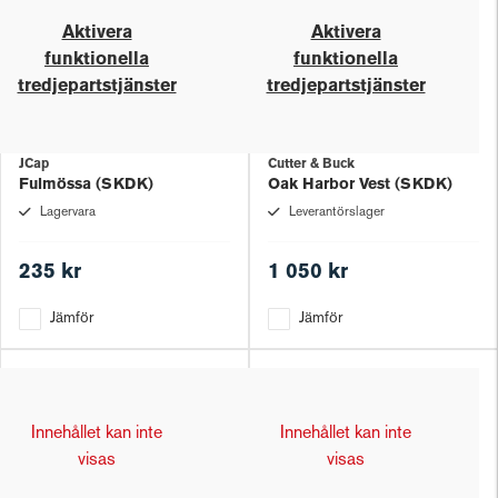
Aktivera
Aktivera
funktionella
funktionella
tredjepartstjänster
tredjepartstjänster
JCap
Cutter & Buck
Fulmössa (SKDK)
Oak Harbor Vest (SKDK)
Lagervara
Leverantörslager
235 kr
1 050 kr
Jämför
Jämför
Innehållet kan inte
Innehållet kan inte
visas
visas