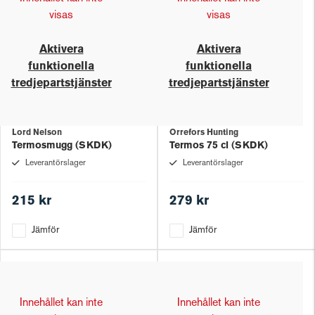
visas
visas
Aktivera
Aktivera
funktionella
funktionella
tredjepartstjänster
tredjepartstjänster
Lord Nelson
Orrefors Hunting
Termosmugg (SKDK)
Termos 75 cl (SKDK)
Leverantörslager
Leverantörslager
215 kr
279 kr
Jämför
Jämför
Innehållet kan inte
Innehållet kan inte