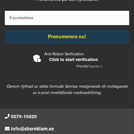
E-postadress
Prenumerera nu!
Anti-Robot Verification
Click to start verification
Friendly
Captcha ⇗
Genom ifyllnad av detta formulär lämnas medgivande till mottagande
av e-post innehållande marknadsföring.
0270-10420
info@sbsreklam.se