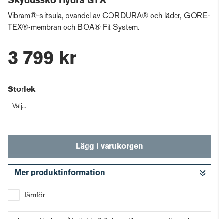
Skyddssko Hydra GTX
Vibram®-slitsula, ovandel av CORDURA® och läder, GORE-
TEX®-membran och BOA® Fit System.
3 799 kr
Storlek
Lägg i varukorgen
Mer produktinformation
Gå till kassan
Jämför