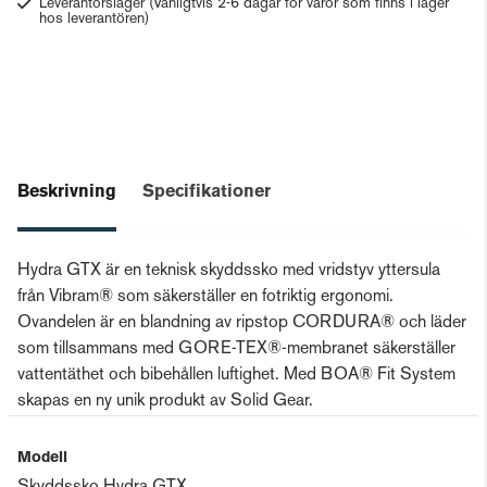
Leverantörslager
(Vanligtvis 2-6 dagar för varor som finns i lager
hos leverantören)
Beskrivning
Specifikationer
Hydra GTX är en teknisk skyddssko med vridstyv yttersula
från Vibram® som säkerställer en fotriktig ergonomi.
Ovandelen är en blandning av ripstop CORDURA® och läder
som tillsammans med GORE-TEX®-membranet säkerställer
vattentäthet och bibehållen luftighet. Med BOA® Fit System
skapas en ny unik produkt av Solid Gear.
Modell