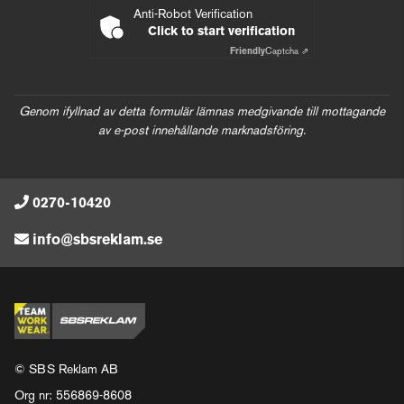
Anti-Robot Verification
Click to start verification
Friendly
Captcha ⇗
Genom ifyllnad av detta formulär lämnas medgivande till mottagande
av e-post innehållande marknadsföring.
0270-10420
info@sbsreklam.se
© SBS Reklam AB
Org nr: 556869-8608