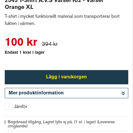
2543 T-Shirt A.V.S Varsel Kl2 - Varsel
Orange XL
T-shirt i mycket funktionellt material som transporterar bort
fukten i värmen.
100 kr
394 kr
Endast 1 kvar i lager
Lägg i varukorgen
Mer produktinformation
Gå till kassan
Jämför
Begränsad tillgång, Lagret fylls ej på. (1 st. i lager)
(Levereras
omgående)