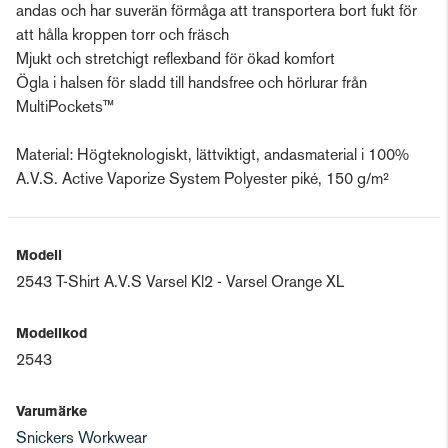
andas och har suverän förmåga att transportera bort fukt för
att hålla kroppen torr och fräsch
Mjukt och stretchigt reflexband för ökad komfort
Ögla i halsen för sladd till handsfree och hörlurar från
MultiPockets™
Material: Högteknologiskt, lättviktigt, andasmaterial i 100%
A.V.S. Active Vaporize System Polyester piké, 150 g/m²
Modell
2543 T-Shirt A.V.S Varsel Kl2 - Varsel Orange XL
Modellkod
2543
Varumärke
Snickers Workwear